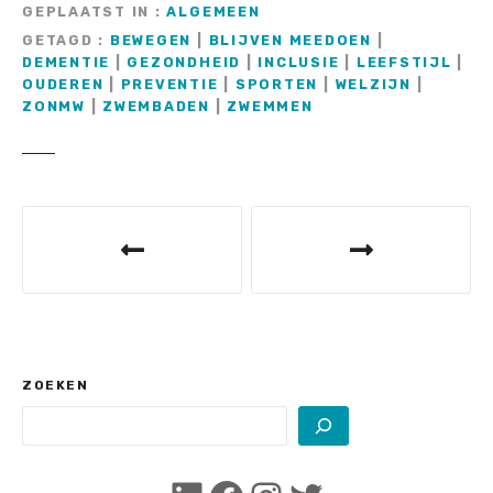
GEPLAATST IN
ALGEMEEN
GETAGD
BEWEGEN
|
BLIJVEN MEEDOEN
|
DEMENTIE
|
GEZONDHEID
|
INCLUSIE
|
LEEFSTIJL
|
OUDEREN
|
PREVENTIE
|
SPORTEN
|
WELZIJN
|
ZONMW
|
ZWEMBADEN
|
ZWEMMEN
B
e
r
i
c
ZOEKEN
h
t