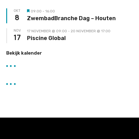
OKT
09:00
-
16:00
Uitgelicht
8
ZwembadBranche Dag – Houten
NOV
17 NOVEMBER @ 09:00
-
20 NOVEMBER @ 17:00
17
Piscine Global
Bekijk kalender