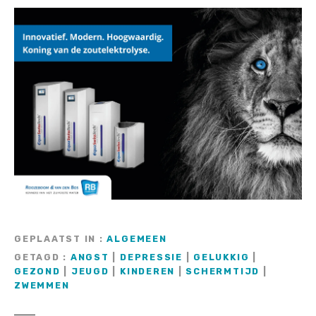
GEPLAATST IN
ALGEMEEN
GETAGD
ANGST
|
DEPRESSIE
|
GELUKKIG
|
GEZOND
|
JEUGD
|
KINDEREN
|
SCHERMTIJD
|
ZWEMMEN