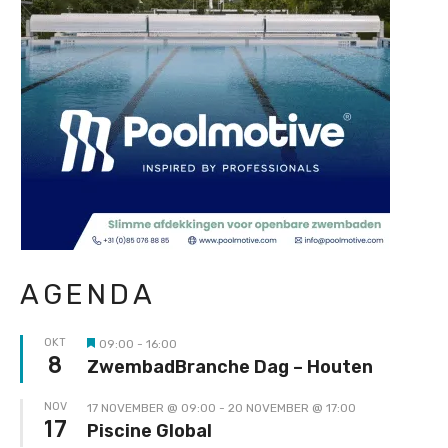
AGENDA
OKT
09:00
-
16:00
Uitgelicht
8
ZwembadBranche Dag – Houten
NOV
17 NOVEMBER @ 09:00
-
20 NOVEMBER @ 17:00
17
Piscine Global