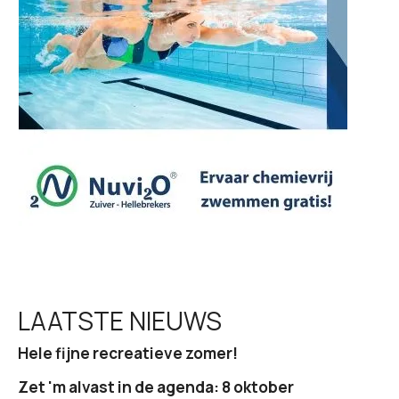
g
a
t
i
e
LAATSTE NIEUWS
Hele fijne recreatieve zomer!
Zet 'm alvast in de agenda: 8 oktober