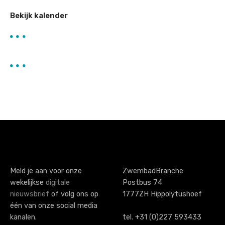
Bekijk kalender
Meld je aan voor onze
ZwembadBranche
wekelijkse
digitale
Postbus 74
nieuwsbrief
of volg ons op
1777ZH Hippolytushoef
één van onze social media
kanalen.
tel. +31 (0)227 593433