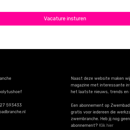
Vacature insturen
anche
Naast deze website maken wij
magazine met interessante in
polytushoef
het laatste nieuws, trends en
)227 593433
Een abonnement op ZwembadB
adbranche.nl
gratis voor iedereen die werkz
zwembranche. Heb jij nog geen
abonnement?
Klik hier