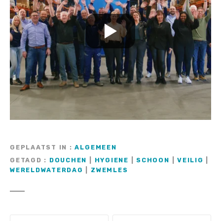
GEPLAATST IN
ALGEMEEN
GETAGD
DOUCHEN
|
HYGIENE
|
SCHOON
|
VEILIG
|
WERELDWATERDAG
|
ZWEMLES