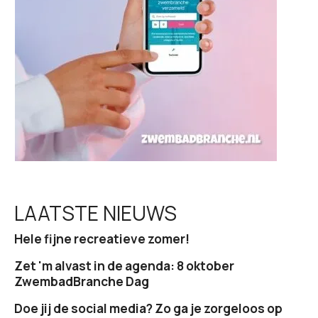
t
i
e
LAATSTE NIEUWS
Hele fijne recreatieve zomer!
Zet 'm alvast in de agenda: 8 oktober
ZwembadBranche Dag
Doe jij de social media? Zo ga je zorgeloos op