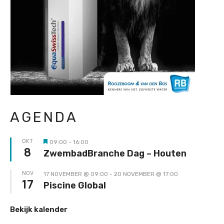
AGENDA
OKT
09:00
-
16:00
Uitgelicht
8
ZwembadBranche Dag – Houten
NOV
17 NOVEMBER @ 09:00
-
20 NOVEMBER @ 17:00
17
Piscine Global
Bekijk kalender