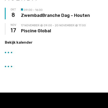
OKT
09:00
-
16:00
Uitgelicht
8
ZwembadBranche Dag – Houten
NOV
17 NOVEMBER @ 09:00
-
20 NOVEMBER @ 17:00
17
Piscine Global
Bekijk kalender