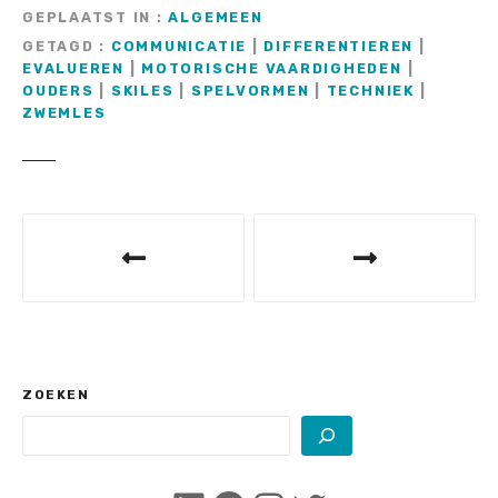
GEPLAATST IN
ALGEMEEN
GETAGD
COMMUNICATIE
|
DIFFERENTIEREN
|
EVALUEREN
|
MOTORISCHE VAARDIGHEDEN
|
OUDERS
|
SKILES
|
SPELVORMEN
|
TECHNIEK
|
ZWEMLES
B
e
r
i
c
ZOEKEN
h
t