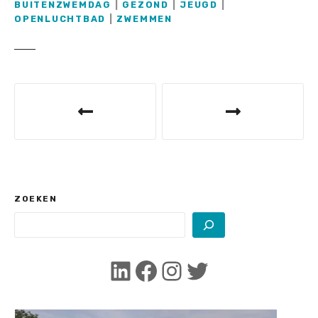
BUITENZWEMDAG
|
GEZOND
|
JEUGD
|
OPENLUCHTBAD
|
ZWEMMEN
B
e
r
i
c
ZOEKEN
h
t
LinkedIn
Facebook
Instagram
Twitter
n
a