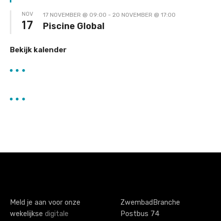
NOV
17 NOVEMBER @ 09:00
-
20 NOVEMBER @ 17:00
17
Piscine Global
Bekijk kalender
Meld je aan voor onze
ZwembadBranche
wekelijkse
digitale
Postbus 74