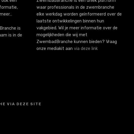
 ook een
ZwembadBranche is een uniek platform
formatie,
waar professionals in de zwembranche
 meer…
elke werkdag worden geïnformeerd over de
laatste ontwikkelingen binnen hun
vakgebied. Wil je meer informatie over de
ranche is
mogelijkheden die wij met
aam is in de
ZwembadBranche kunnen bieden? Vraag
onze mediakit aan
via deze link
E VIA DEZE SITE
S