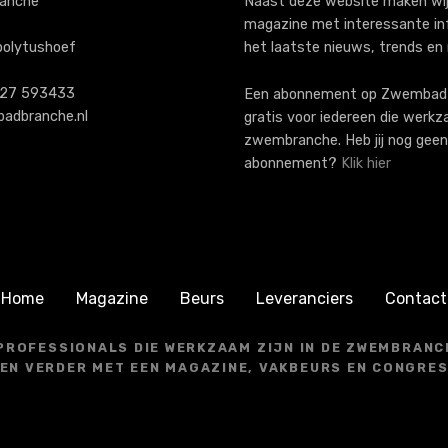
anche
Naast deze website maken wij
magazine met interessante in
polytushoef
het laatste nieuws, trends en
)227 593433
Een abonnement op ZwembadB
adbranche.nl
gratis voor iedereen die werkz
zwembranche. Heb jij nog geen
abonnement?
Klik hier
Home
Magazine
Beurs
Leveranciers
Contact
 PROFESSIONALS DIE WERKZAAM ZIJN IN DE ZWEMBRANCH
EN VERDER MET EEN MAGAZINE, VAKBEURS EN CONGRE