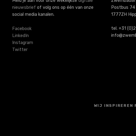
a
Meld je aan voor onze wekelijkse
digitale
ZwembadBr
nieuwsbrief
of volg ons op één van onze
Postbus 74
v
social media kanalen.
1777ZH Hip
i
tel. +31 (0
Facebook
g
info@zwemb
LinkedIn
Instagram
a
Twitter
t
i
e
WIJ INSPIREREN