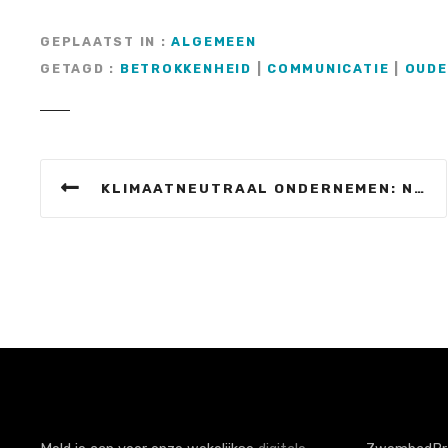
GEPLAATST IN
ALGEMEEN
GETAGD
BETROKKENHEID
|
COMMUNICATIE
|
OUDE
B
KLIMAATNEUTRAAL ONDERNEMEN: NATUURLIJK! MAAR HOE?
e
r
i
c
h
t
n