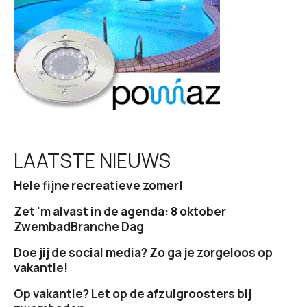
t
i
e
LAATSTE NIEUWS
Hele fijne recreatieve zomer!
Zet 'm alvast in de agenda: 8 oktober
ZwembadBranche Dag
Doe jij de social media? Zo ga je zorgeloos op
vakantie!
Op vakantie? Let op de afzuigroosters bij