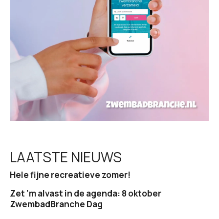
t
i
e
LAATSTE NIEUWS
Hele fijne recreatieve zomer!
Zet 'm alvast in de agenda: 8 oktober
ZwembadBranche Dag