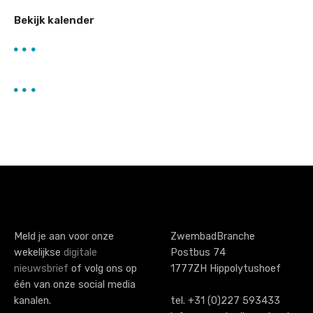
Bekijk kalender
Meld je aan voor onze
ZwembadBranche
wekelijkse
digitale
Postbus 74
nieuwsbrief
of volg ons op
1777ZH Hippolytushoef
één van onze social media
kanalen.
tel. +31 (0)227 593433