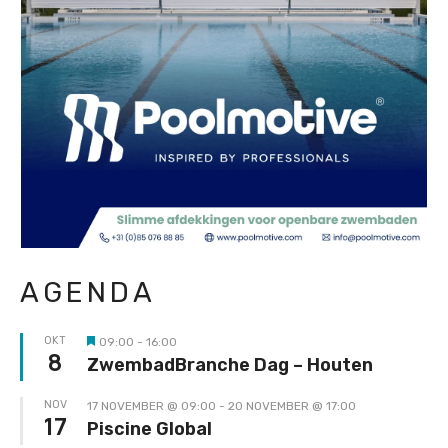
AGENDA
OKT
09:00
-
16:00
Uitgelicht
8
ZwembadBranche Dag – Houten
NOV
17 NOVEMBER @ 09:00
-
20 NOVEMBER @ 17:00
17
Piscine Global