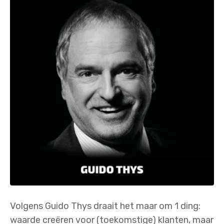
Volgens Guido Thys draait het maar om 1 ding:
waarde creëren voor (toekomstige) klanten, maar