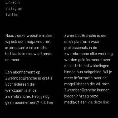
LinkedIn
g
Instagram
Twitter
a
t
i
Naast deze website maken
ZwembadBranche is een
wij ook een magazine met
uniek platform waar
o
interessante informatie,
professionals in de
n
het laatste nieuws, trends
zwembranche elke werkdag
en meer…
worden geïnformeerd over
de laatste ontwikkelingen
binnen hun vakgebied. Wil je
Een abonnement op
meer informatie over de
ZwembadBranche is gratis
mogelijkheden die wij met
voor iedereen die
ZwembadBranche kunnen
werkzaam is in de
bieden? Vraag onze
zwembranche. Heb jij nog
mediakit aan
via deze link
geen abonnement?
Klik hier