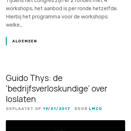
Tijdens het congres zijn er 2 rondes met 4
workshops, het aanbod is per ronde hetzelfde.
Hierbij het programma voor de workshops:
welke…
ALGEMEEN
Guido Thys: de
‘bedrijfsverloskundige’ over
loslaten
GEPLAATST OP
19/01/2017
DOOR
LMCG