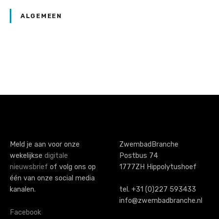
ALGEMEEN
P
o
s
t
s
Meld je aan voor onze
ZwembadBranche
wekelijkse
digitale
Postbus 74
n
nieuwsbrief
of volg ons op
1777ZH Hippolytushoef
a
één van onze social media
kanalen.
tel. +31 (0)227 593433
v
info@zwembadbranche.nl
i
Facebook