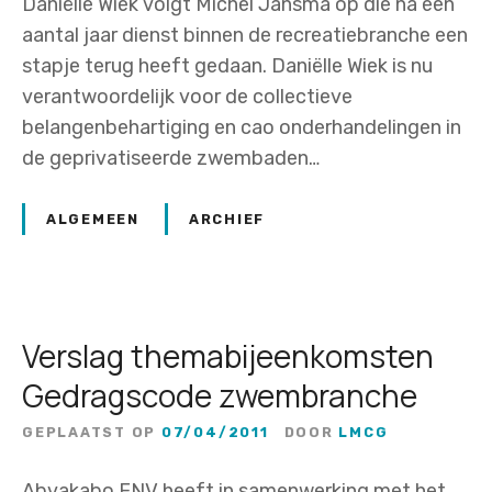
v
Daniëlle Wiek volgt Michel Jansma op die na een
o
aantal jaar dienst binnen de recreatiebranche een
l
stapje terug heeft gedaan. Daniëlle Wiek is nu
g
verantwoordelijk voor de collectieve
e
belangenbehartiging en cao onderhandelingen in
n
de geprivatiseerde zwembaden…
b
e
ALGEMEEN
ARCHIEF
z
u
i
n
Verslag themabijeenkomsten
i
Gedragscode zwembranche
g
i
GEPLAATST OP
07/04/2011
DOOR
LMCG
n
Abvakabo FNV heeft in samenwerking met het