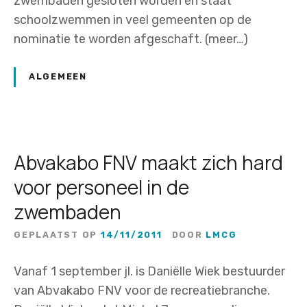
zwembaden gesloten worden en staat
a
schoolzwemmen in veel gemeenten op de
d
nominatie te worden afgeschaft. (meer…)
a
g
‘
ALGEMEEN
O
m
g
a
Abvakabo FNV maakt zich hard
a
voor personeel in de
n
zwembaden
m
e
GEPLAATST OP
14/11/2011
DOOR
LMCG
t
g
Vanaf 1 september jl. is Daniëlle Wiek bestuurder
e
van Abvakabo FNV voor de recreatiebranche.