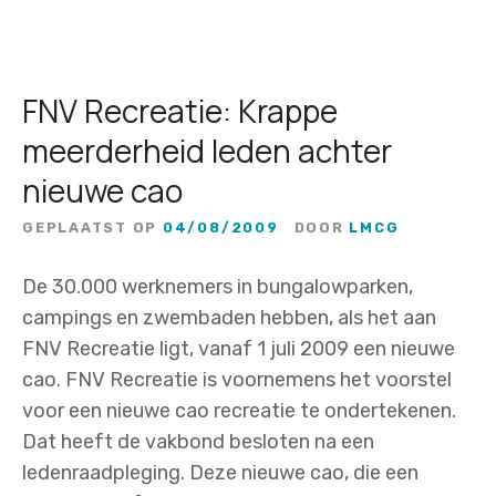
n
k
o
m
FNV Recreatie: Krappe
s
meerderheid leden achter
t
nieuwe cao
G
e
GEPLAATST OP
04/08/2009
DOOR
LMCG
d
r
De 30.000 werknemers in bungalowparken,
a
campings en zwembaden hebben, als het aan
g
FNV Recreatie ligt, vanaf 1 juli 2009 een nieuwe
s
cao. FNV Recreatie is voornemens het voorstel
c
voor een nieuwe cao recreatie te ondertekenen.
o
Dat heeft de vakbond besloten na een
d
ledenraadpleging. Deze nieuwe cao, die een