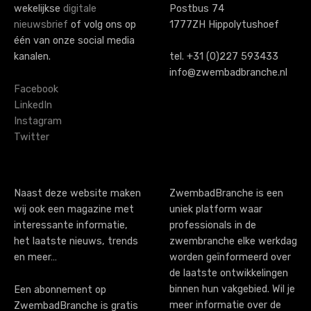
wekelijkse
digitale
Postbus 74
i
nieuwsbrief
of volg ons op
1777ZH Hippolytushoef
g
één van onze social media
kanalen.
tel. +31 (0)227 593433
a
info@zwembadbranche.nl
t
Facebook
LinkedIn
i
Instagram
o
Twitter
n
Naast deze website maken
ZwembadBranche is een
wij ook een magazine met
uniek platform waar
interessante informatie,
professionals in de
het laatste nieuws, trends
zwembranche elke werkdag
en meer…
worden geïnformeerd over
de laatste ontwikkelingen
binnen hun vakgebied. Wil je
Een abonnement op
meer informatie over de
ZwembadBranche is gratis