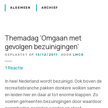
ALGEMEEN
ARCHIEF
Themadag ‘Omgaan met
gevolgen bezuinigingen’
GEPLAATST OP
13/12/2011
DOOR
LMCG
o
1
Reactie
p
In heel Nederland wordt bezuinigd. Ook boven de
T
recreatiebranche pakken donkere wolken samen
h
en leiden hier en daar al tot enorme klappen. Zo
e
voeren gemeenten bezuinigingen door waardoor
m