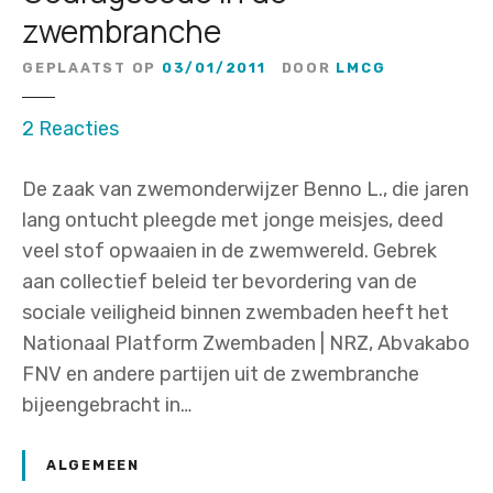
zwembranche
GEPLAATST OP
03/01/2011
DOOR
LMCG
o
2
Reacties
p
De zaak van zwemonderwijzer Benno L., die jaren
T
lang ontucht pleegde met jonge meisjes, deed
h
veel stof opwaaien in de zwemwereld. Gebrek
e
aan collectief beleid ter bevordering van de
m
sociale veiligheid binnen zwembaden heeft het
a
Nationaal Platform Zwembaden | NRZ, Abvakabo
b
FNV en andere partijen uit de zwembranche
i
bijeengebracht in…
j
e
e
ALGEMEEN