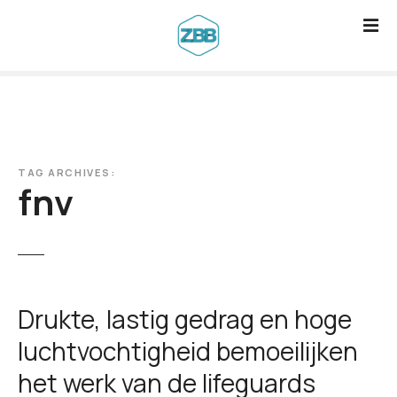
G
a
n
a
a
r
d
TAG ARCHIVES:
e
fnv
i
n
h
o
u
Drukte, lastig gedrag en hoge
d
luchtvochtigheid bemoeilijken
het werk van de lifeguards