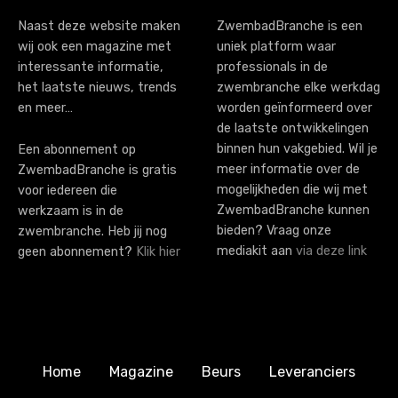
i
Naast deze website maken
ZwembadBranche is een
wij ook een magazine met
uniek platform waar
o
interessante informatie,
professionals in de
n
het laatste nieuws, trends
zwembranche elke werkdag
en meer…
worden geïnformeerd over
de laatste ontwikkelingen
binnen hun vakgebied. Wil je
Een abonnement op
meer informatie over de
ZwembadBranche is gratis
mogelijkheden die wij met
voor iedereen die
ZwembadBranche kunnen
werkzaam is in de
bieden? Vraag onze
zwembranche. Heb jij nog
mediakit aan
via deze link
geen abonnement?
Klik hier
Home
Magazine
Beurs
Leveranciers