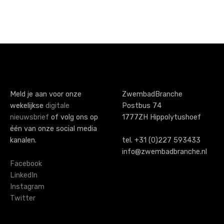
P
o
s
t
s
Meld je aan voor onze
ZwembadBranche
wekelijkse
digitale
Postbus 74
n
nieuwsbrief
of volg ons op
1777ZH Hippolytushoef
a
één van onze social media
kanalen.
tel. +31 (0)227 593433
v
info@zwembadbranche.nl
i
Facebook
LinkedIn
g
Instagram
Twitter
a
t