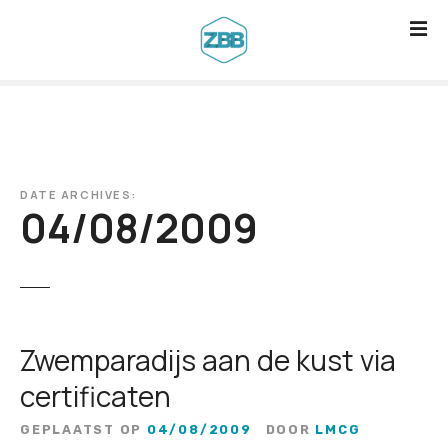
G
a
n
a
a
r
d
DATE ARCHIVES:
e
04/08/2009
i
n
h
o
u
Zwemparadijs aan de kust via
d
certificaten
GEPLAATST OP
04/08/2009
DOOR
LMCG