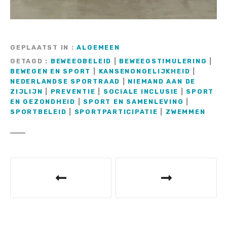
GEPLAATST IN
ALGEMEEN
GETAGD
BEWEEGBELEID
|
BEWEEGSTIMULERING
|
BEWEGEN EN SPORT
|
KANSENONGELIJKHEID
|
NEDERLANDSE SPORTRAAD
|
NIEMAND AAN DE
ZIJLIJN
|
PREVENTIE
|
SOCIALE INCLUSIE
|
SPORT
EN GEZONDHEID
|
SPORT EN SAMENLEVING
|
SPORTBELEID
|
SPORTPARTICIPATIE
|
ZWEMMEN
B
e
r
i