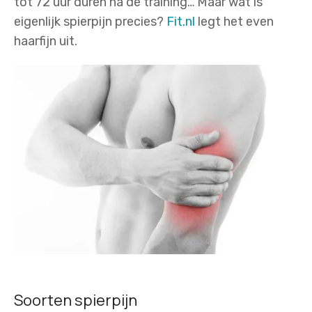
tot 72 uur duren na de training… Maar wat is
eigenlijk spierpijn precies?
Fit.nl
legt het even
haarfijn uit.
Soorten spierpijn