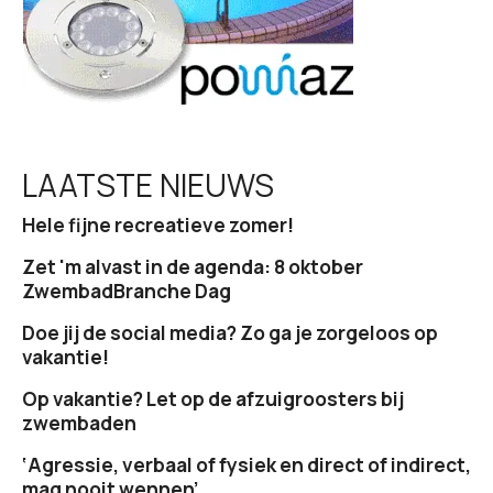
e
LAATSTE NIEUWS
Hele fijne recreatieve zomer!
Zet 'm alvast in de agenda: 8 oktober
ZwembadBranche Dag
Doe jij de social media? Zo ga je zorgeloos op
vakantie!
Op vakantie? Let op de afzuigroosters bij
zwembaden
‘Agressie, verbaal of fysiek en direct of indirect,
mag nooit wennen’