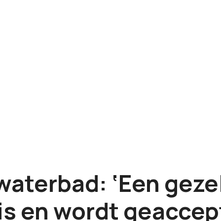
aterbad: ‘Een gezel
 is en wordt geaccep