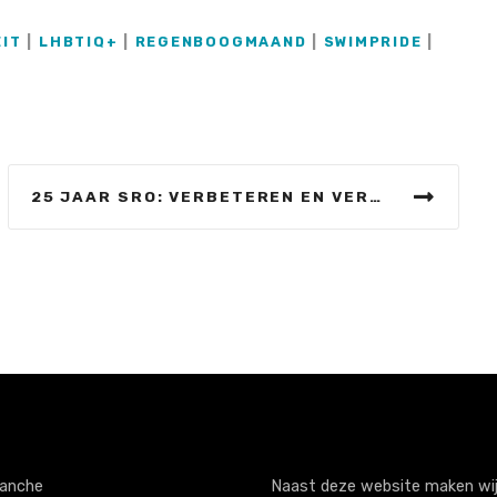
EIT
|
LHBTIQ+
|
REGENBOOGMAAND
|
SWIMPRIDE
|
25 JAAR SRO: VERBETEREN EN VERSNELLEN DOOR TE STUREN OP KLANTTEVREDENHEID
anche
Naast deze website maken wij