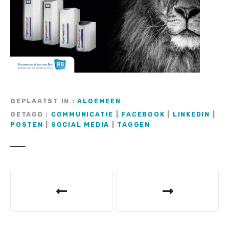
GEPLAATST IN
ALGEMEEN
GETAGD
COMMUNICATIE
|
FACEBOOK
|
LINKEDIN
|
POSTEN
|
SOCIAL MEDIA
|
TAGGEN
B
e
r