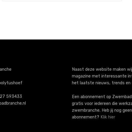
anche
Naast deze website maken wij
magazine met interessante in
polytushoef
het laatste nieuws, trends en
)227 593433
Een abonnement op ZwembadB
adbranche.nl
gratis voor iedereen die werkz
zwembranche. Heb jij nog geen
abonnement?
Klik hier