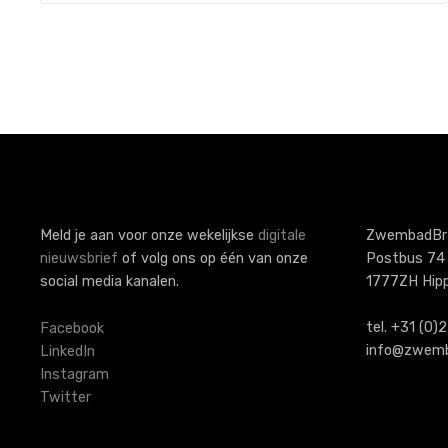
r
i
c
h
t
n
a
Meld je aan voor onze wekelijkse
digitale
ZwembadBr
nieuwsbrief
of volg ons op één van onze
Postbus 74
v
social media kanalen.
1777ZH Hip
i
tel. +31 (0
Facebook
g
info@zwemb
LinkedIn
Instagram
a
Twitter
t