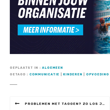
GEPLAATST IN
ALGEMEEN
GETAGD
COMMUNICATIE
|
KINDEREN
|
OPVOEDING
B
PROBLEMEN MET TAGGEN? ZO LOS JE HET OP!
e