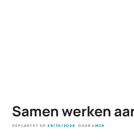
G
a
n
a
a
r
d
e
i
n
h
o
u
Samen werken aan 
d
GEPLAATST OP
28/10/2024
DOOR
LMCG