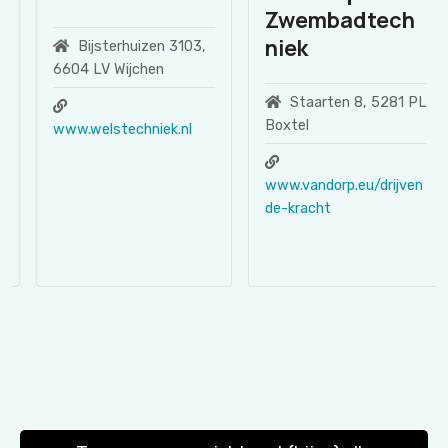
Zwembadtech
niek
Bijsterhuizen 3103,
6604 LV Wijchen
Staarten 8, 5281 PL
Boxtel
www.welstechniek.nl
www.vandorp.eu/drijven
de-kracht