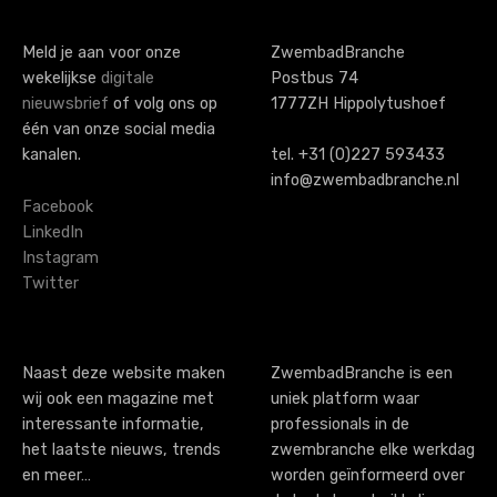
Meld je aan voor onze
ZwembadBranche
wekelijkse
digitale
Postbus 74
nieuwsbrief
of volg ons op
1777ZH Hippolytushoef
één van onze social media
kanalen.
tel. +31 (0)227 593433
info@zwembadbranche.nl
Facebook
LinkedIn
Instagram
Twitter
Naast deze website maken
ZwembadBranche is een
wij ook een magazine met
uniek platform waar
interessante informatie,
professionals in de
het laatste nieuws, trends
zwembranche elke werkdag
en meer…
worden geïnformeerd over