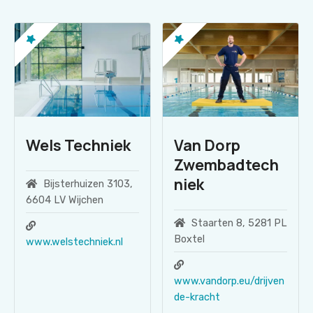
Wels Techniek
Van Dorp
Zwembadtech
niek
Bijsterhuizen 3103,
6604 LV Wijchen
Staarten 8, 5281 PL
Boxtel
www.welstechniek.nl
www.vandorp.eu/drijven
de-kracht