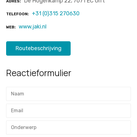
De Hogenkamp 22, 7071 EC Ulft
ADRES
+31 (0)315 270630
TELEFOON
www.jaki.nl
WEB
Routebeschrijving
Reactieformulier