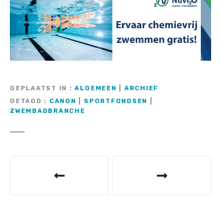
GEPLAATST IN
ALGEMEEN
|
ARCHIEF
GETAGD
CANON
|
SPORTFONDSEN
|
ZWEMBADBRANCHE
B
e
r
i