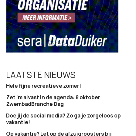
i
e
LAATSTE NIEUWS
Hele fijne recreatieve zomer!
Zet 'm alvast in de agenda: 8 oktober
ZwembadBranche Dag
Doe jij de social media? Zo ga je zorgeloos op
vakantie!
Op vakantie? Let op de afzuigroosters bij