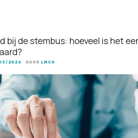
 bij de stembus: hoeveel is het ee
aard?
03/2026
DOOR
LMCG