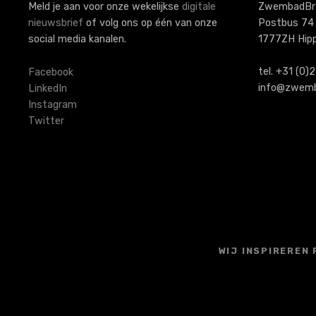
a
Meld je aan voor onze wekelijkse
digitale
ZwembadBr
nieuwsbrief
of volg ons op één van onze
Postbus 74
v
social media kanalen.
1777ZH Hip
i
tel. +31 (0
Facebook
g
info@zwemb
LinkedIn
Instagram
a
Twitter
t
i
e
WIJ INSPIREREN