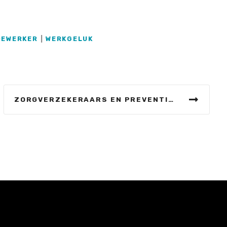
DEWERKER
|
WERKGELUK
ZORGVERZEKERAARS EN PREVENTIE: ZWEMMEN VAN GROOT BELANG VOOR EEN GEZONDE LEEFSTIJL