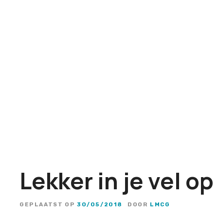
G
a
n
a
a
r
d
e
i
n
h
o
u
Lekker in je vel o
d
GEPLAATST OP
30/05/2018
DOOR
LMCG