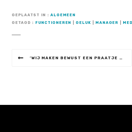
GEPLAATST IN
ALGEMEEN
GETAGD
FUNCTIONEREN
|
GELUK
|
MANAGER
|
ME
B
‘WIJ MAKEN BEWUST EEN PRAATJE MET ONZE BEZOEKERS’
e
r
i
c
h
t
n