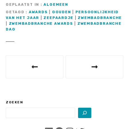
GEPLAATST IN
ALGEMEEN
GETAGD
AWARDS
|
GOUDEN
|
PERSOONLIJKHEID
VAN HET JAAR
|
ZEEPAARDJE
|
ZWEMBADBRANCHE
|
ZWEMBADBRANCHE AWARDS
|
ZWEMBADBRANCHE
DAG
B
e
r
i
c
ZOEKEN
h
t