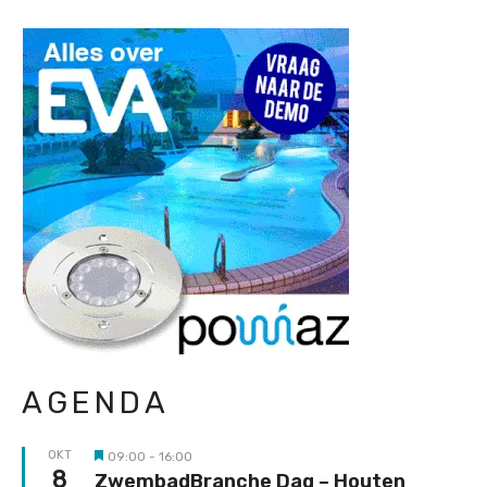
AGENDA
OKT
09:00
-
16:00
Uitgelicht
8
ZwembadBranche Dag – Houten