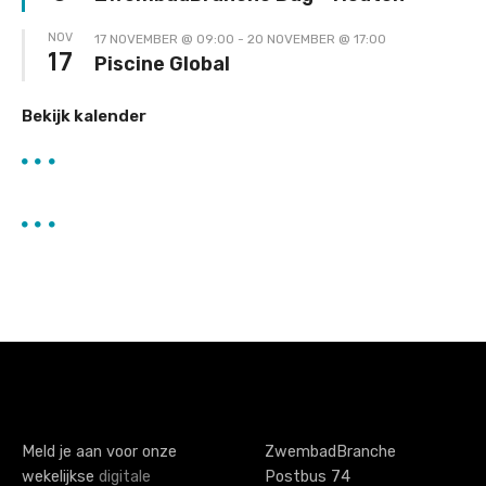
NOV
17 NOVEMBER @ 09:00
-
20 NOVEMBER @ 17:00
17
Piscine Global
Bekijk kalender
Meld je aan voor onze
ZwembadBranche
wekelijkse
digitale
Postbus 74