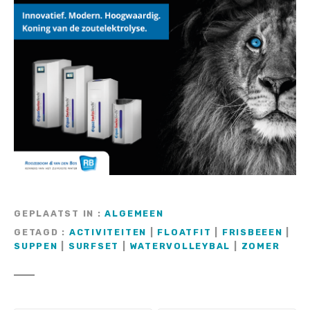
GEPLAATST IN
ALGEMEEN
GETAGD
ACTIVITEITEN
|
FLOATFIT
|
FRISBEEEN
|
SUPPEN
|
SURFSET
|
WATERVOLLEYBAL
|
ZOMER