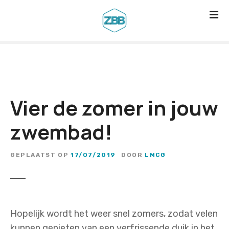
G
a
n
a
a
r
d
Vier de zomer in jouw
e
i
zwembad!
n
h
GEPLAATST OP
17/07/2019
DOOR
LMCG
o
u
d
Hopelijk wordt het weer snel zomers, zodat velen
kunnen genieten van een verfrissende duik in het