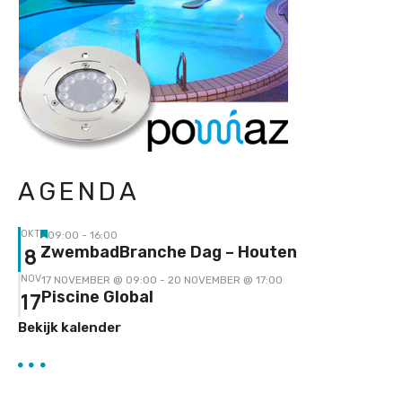
AGENDA
OKT
09:00
-
16:00
Uitgelicht
8
ZwembadBranche Dag – Houten
NOV
17 NOVEMBER @ 09:00
-
20 NOVEMBER @ 17:00
17
Piscine Global
Bekijk kalender