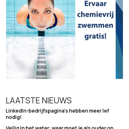
t
i
e
LAATSTE NIEUWS
LinkedIn-bedrijfspagina’s hebben meer lef
nodig!
Veilig in het water: waar moet je als ouder op