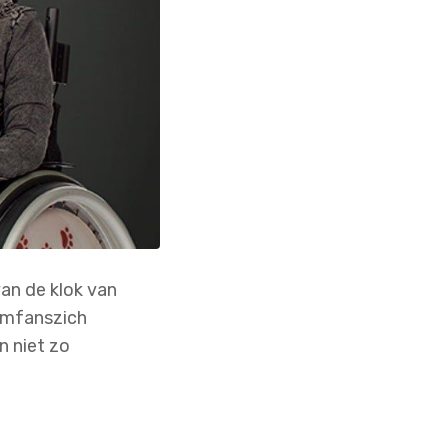
an de klok van
wemfanszich
n niet zo