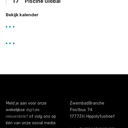
17
Piscine Global
Bekijk kalender
Meld je aan voor onze
ZwembadBranche
wekelijkse
digitale
Postbus 74
nieuwsbrief
of volg ons op
1777ZH Hippolytushoef
één van onze social media