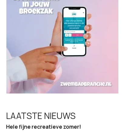
g
a
t
i
e
LAATSTE NIEUWS
Hele fijne recreatieve zomer!