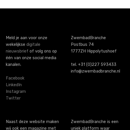
o
s
t
s
Meld je aan voor onze
ZwembadBranche
wekelijkse
digitale
Postbus 74
n
nieuwsbrief
of volg ons op
1777ZH Hippolytushoef
a
één van onze social media
kanalen.
tel. +31 (0)227 593433
v
info@zwembadbranche.nl
i
Facebook
LinkedIn
g
Instagram
Twitter
a
t
i
Naast deze website maken
ZwembadBranche is een
wij ook een magazine met
uniek platform waar