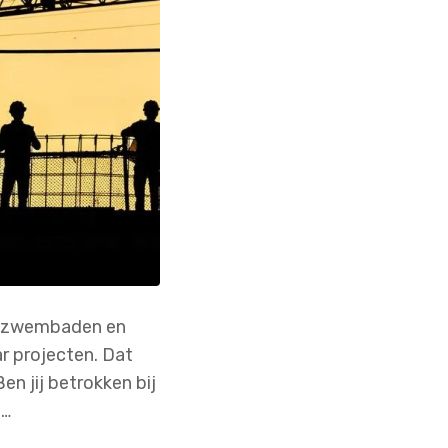
le zwembaden en
r projecten. Dat
en jij betrokken bij
l…