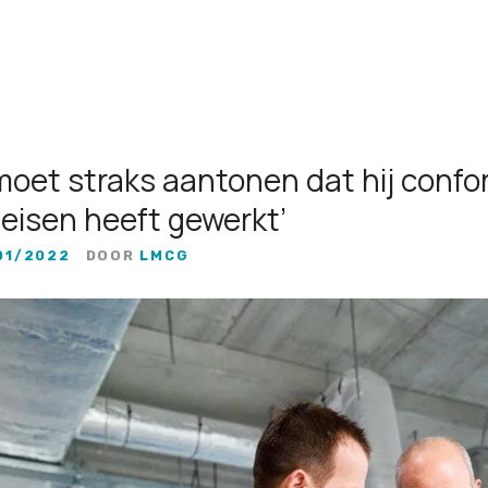
moet straks aantonen dat hij confo
seisen heeft gewerkt’
01/2022
DOOR
LMCG