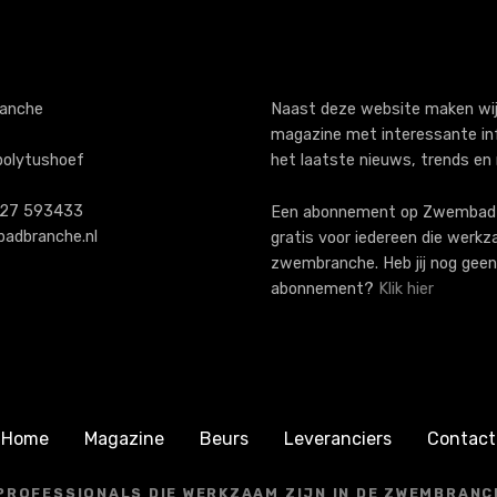
anche
Naast deze website maken wij
magazine met interessante in
polytushoef
het laatste nieuws, trends en
)227 593433
Een abonnement op ZwembadB
adbranche.nl
gratis voor iedereen die werkz
zwembranche. Heb jij nog geen
abonnement?
Klik hier
Home
Magazine
Beurs
Leveranciers
Contact
 PROFESSIONALS DIE WERKZAAM ZIJN IN DE ZWEMBRANCH