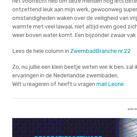
het voorrecht heb om deze mensen nog iets beter i
ontzettend leuk aan mijn werk, gewoonweg super
omstandigheden waken over de veiligheid van vrij
warmte met veel lawaai, niet altijd even goed zi
weer boven water komt. Een bijzonder zwaar vak 
Lees de hele column in
ZwembadBranche nr.22
Zo, nu jullie een klein beetje weten wie ik ben, zal
ervaringen in de Nederlandse zwembaden.
Wilt u reageren of heeft u vragen
mail Leone
adver