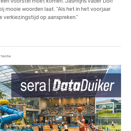
 een voorstel moet komen. Jasmijns vader Dolf
bij mooie woorden laat. “Als het in het voorjaar
de verkiezingstijd op aanspreken.”
tentie