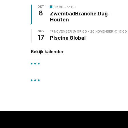
OKT
09:00
-
16:00
Uitgelicht
8
ZwembadBranche Dag –
Houten
NOV
17 NOVEMBER @ 09:00
-
20 NOVEMBER @ 17:00
17
Piscine Global
Bekijk kalender