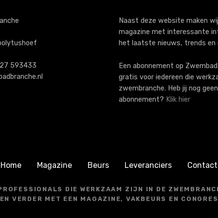
anche
Naast deze website maken wij
magazine met interessante in
polytushoef
het laatste nieuws, trends en
)227 593433
Een abonnement op ZwembadB
adbranche.nl
gratis voor iedereen die werkz
zwembranche. Heb jij nog geen
abonnement?
Klik hier
Home
Magazine
Beurs
Leveranciers
Contact
 PROFESSIONALS DIE WERKZAAM ZIJN IN DE ZWEMBRANCH
EN VERDER MET EEN MAGAZINE, VAKBEURS EN CONGRE