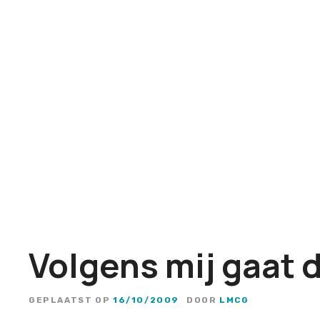
G
a
n
a
a
r
d
e
i
n
h
o
u
Volgens mij gaat
d
GEPLAATST OP
16/10/2009
DOOR
LMCG