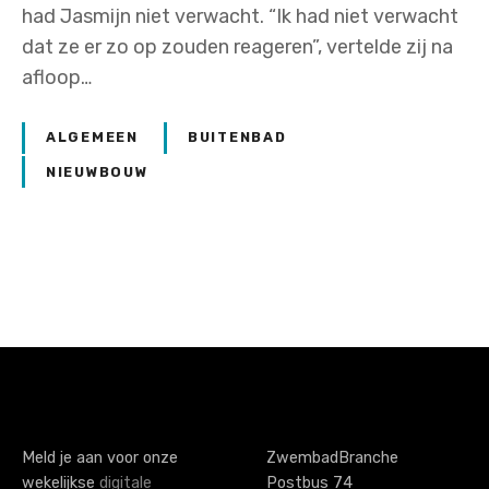
had Jasmijn niet verwacht. “Ik had niet verwacht
dat ze er zo op zouden reageren”, vertelde zij na
afloop…
ALGEMEEN
BUITENBAD
NIEUWBOUW
P
o
s
t
s
Meld je aan voor onze
ZwembadBranche
wekelijkse
digitale
Postbus 74