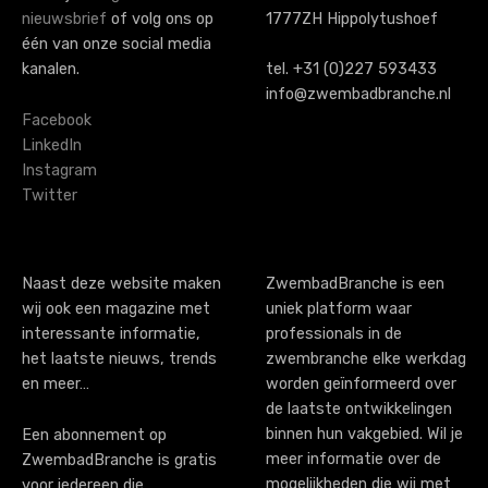
n
nieuwsbrief
of volg ons op
1777ZH Hippolytushoef
a
één van onze social media
kanalen.
tel. +31 (0)227 593433
v
info@zwembadbranche.nl
i
Facebook
LinkedIn
g
Instagram
Twitter
a
t
i
Naast deze website maken
ZwembadBranche is een
wij ook een magazine met
uniek platform waar
o
interessante informatie,
professionals in de
n
het laatste nieuws, trends
zwembranche elke werkdag
en meer…
worden geïnformeerd over
de laatste ontwikkelingen
binnen hun vakgebied. Wil je
Een abonnement op
meer informatie over de
ZwembadBranche is gratis
mogelijkheden die wij met
voor iedereen die