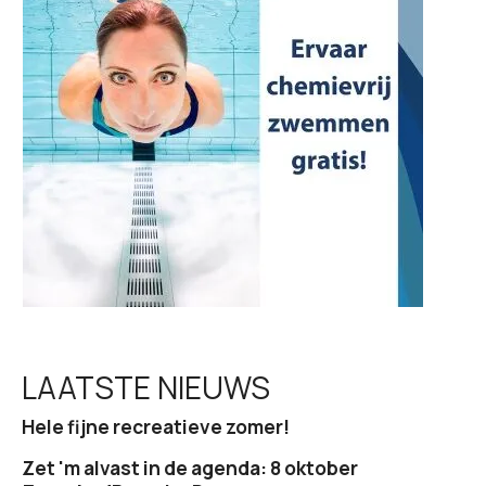
g
a
t
i
e
LAATSTE NIEUWS
Hele fijne recreatieve zomer!
Zet 'm alvast in de agenda: 8 oktober