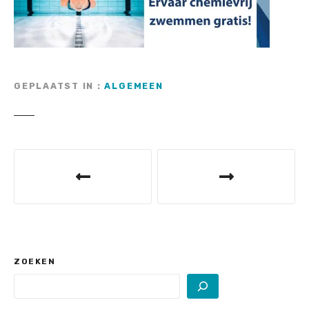
GEPLAATST IN
ALGEMEEN
B
e
r
i
c
ZOEKEN
h
t