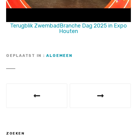
Terugblik ZwembadBranche Dag 2025 in Expo
Houten
GEPLAATST IN
ALGEMEEN
B
e
r
i
c
ZOEKEN