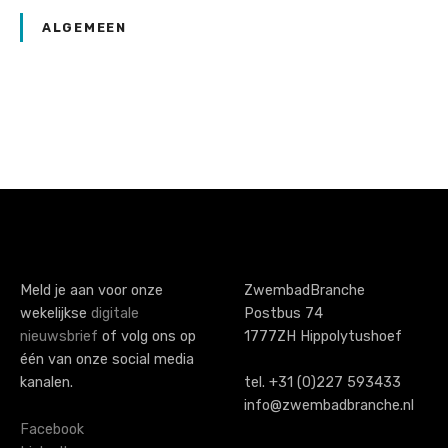
ALGEMEEN
P
o
s
t
s
Meld je aan voor onze
ZwembadBranche
wekelijkse
digitale
Postbus 74
n
nieuwsbrief
of volg ons op
1777ZH Hippolytushoef
a
één van onze social media
kanalen.
tel. +31 (0)227 593433
v
info@zwembadbranche.nl
i
Facebook