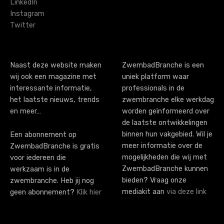
LinkedIn
g
Instagram
Twitter
a
t
i
Naast deze website maken
ZwembadBranche is een
wij ook een magazine met
uniek platform waar
o
interessante informatie,
professionals in de
n
het laatste nieuws, trends
zwembranche elke werkdag
en meer…
worden geïnformeerd over
de laatste ontwikkelingen
binnen hun vakgebied. Wil je
Een abonnement op
meer informatie over de
ZwembadBranche is gratis
mogelijkheden die wij met
voor iedereen die
ZwembadBranche kunnen
werkzaam is in de
bieden? Vraag onze
zwembranche. Heb jij nog
mediakit aan
via deze link
geen abonnement?
Klik hier