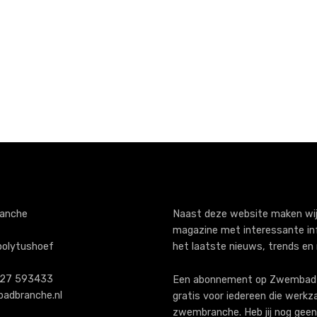
anche
Naast deze website maken wij
magazine met interessante in
polytushoef
het laatste nieuws, trends en
)227 593433
Een abonnement op ZwembadB
adbranche.nl
gratis voor iedereen die werkz
zwembranche. Heb jij nog geen