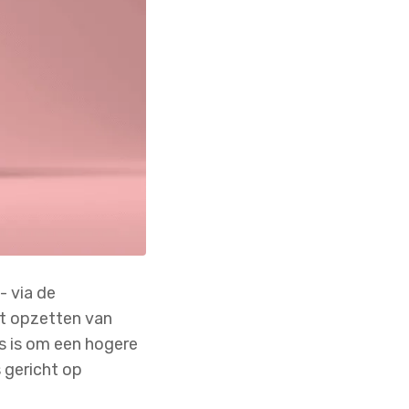
 via de
et opzetten van
s is om een hogere
 gericht op