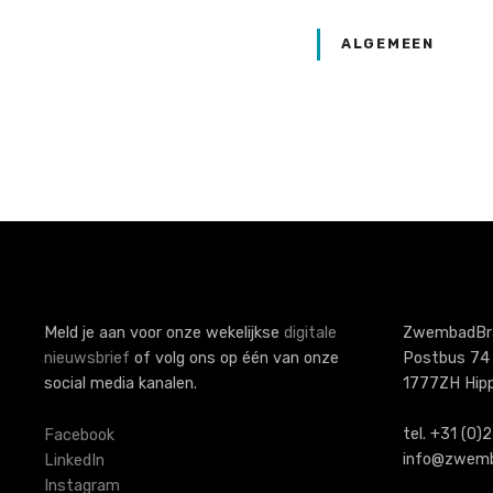
ALGEMEEN
P
o
s
t
s
Meld je aan voor onze wekelijkse
digitale
ZwembadBr
nieuwsbrief
of volg ons op één van onze
Postbus 74
n
social media kanalen.
1777ZH Hip
a
tel. +31 (0
Facebook
v
info@zwemb
LinkedIn
Instagram