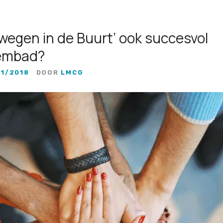
wegen in de Buurt’ ook succesvol
wembad?
11/2018
DOOR
LMCG