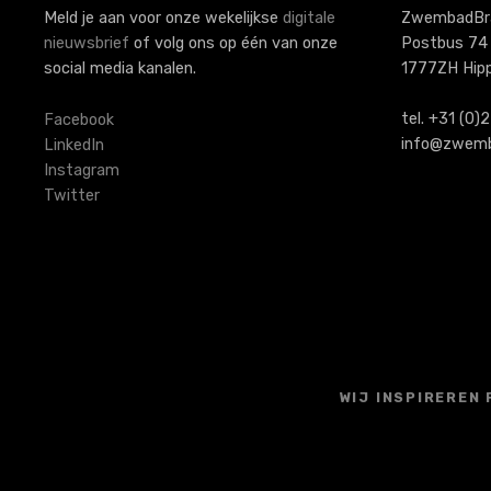
a
Meld je aan voor onze wekelijkse
digitale
ZwembadBr
nieuwsbrief
of volg ons op één van onze
Postbus 74
v
social media kanalen.
1777ZH Hip
i
tel. +31 (0
Facebook
g
info@zwemb
LinkedIn
Instagram
a
Twitter
t
i
e
WIJ INSPIREREN