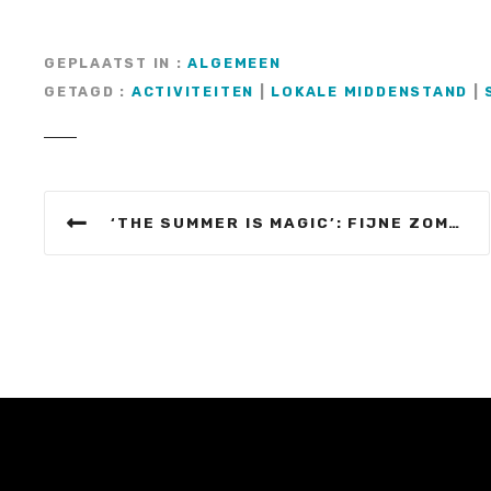
GEPLAATST IN
ALGEMEEN
GETAGD
ACTIVITEITEN
|
LOKALE MIDDENSTAND
|
B
‘THE SUMMER IS MAGIC’: FIJNE ZOMER!
e
r
i
c
h
t
n