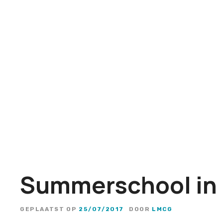
G
a
n
a
a
r
d
e
i
n
h
o
u
Summerschool in 
d
GEPLAATST OP
25/07/2017
DOOR
LMCG