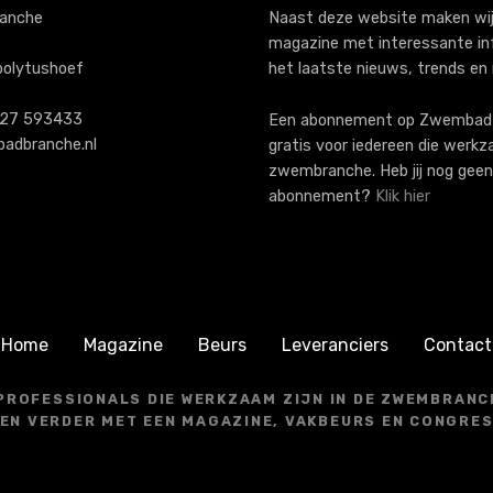
anche
Naast deze website maken wij
magazine met interessante in
polytushoef
het laatste nieuws, trends en
)227 593433
Een abonnement op ZwembadB
adbranche.nl
gratis voor iedereen die werkz
zwembranche. Heb jij nog geen
abonnement?
Klik hier
Home
Magazine
Beurs
Leveranciers
Contact
 PROFESSIONALS DIE WERKZAAM ZIJN IN DE ZWEMBRANCH
EN VERDER MET EEN MAGAZINE, VAKBEURS EN CONGRE