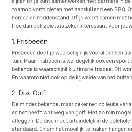
kijken of je kunt samenwerken met partners in de
toernooivorm gieten met aansluitend een BBQ. Of
horeca en middenstand. Of je werkt samen met he
Hoe dan ook zoiets is zeker interessant voor jou
1. Frisbeeën
Frisbeeën doet je waarschijnlijk vooral denken aan 
tuin. Maar frisbeeën is wel degelijk ook een sport 
bekende is waarschijnlijk ultimate frisbee. Dit wor
En waarom niet ook op de ligweide van het buite
2. Disc Golf
De minder bekende, maar zeker net zo leuke variant
en het heeft wat weg van golf. Met zo min mogeli
afleggen. De disc moet uiteindelijk in de poleho
standaard. En om het moeilijk te maken hangen e