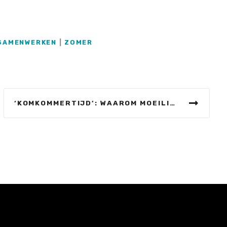
SAMENWERKEN
|
ZOMER
‘KOMKOMMERTIJD’: WAAROM MOEILIJK DOEN ALS HET MAKKELIJK KAN