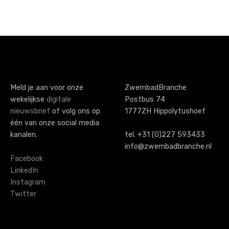
P
o
s
t
s
Meld je aan voor onze
ZwembadBranche
wekelijkse
digitale
Postbus 74
n
nieuwsbrief
of volg ons op
1777ZH Hippolytushoef
a
één van onze social media
kanalen.
tel. +31 (0)227 593433
v
info@zwembadbranche.nl
i
Facebook
LinkedIn
g
Instagram
Twitter
a
t