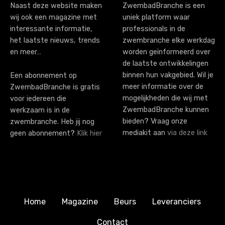
i
Naast deze website maken
ZwembadBranche is een
wij ook een magazine met
uniek platform waar
o
interessante informatie,
professionals in de
n
het laatste nieuws, trends
zwembranche elke werkdag
en meer…
worden geïnformeerd over
de laatste ontwikkelingen
binnen hun vakgebied. Wil je
Een abonnement op
meer informatie over de
ZwembadBranche is gratis
mogelijkheden die wij met
voor iedereen die
ZwembadBranche kunnen
werkzaam is in de
bieden? Vraag onze
zwembranche. Heb jij nog
mediakit aan
via deze link
geen abonnement?
Klik hier
Home
Magazine
Beurs
Leveranciers
Contact