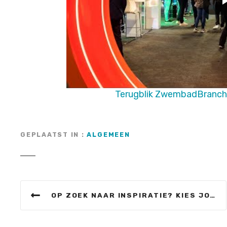
Terugblik ZwembadBranch
GEPLAATST IN
ALGEMEEN
B
OP ZOEK NAAR INSPIRATIE? KIES JOUW SESSIES OP DE ZWEMBADBRANCHE DAG!
e
r