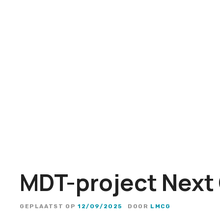
G
a
n
a
a
r
d
e
i
n
h
o
u
MDT-project Next 
d
GEPLAATST OP
12/09/2025
DOOR
LMCG