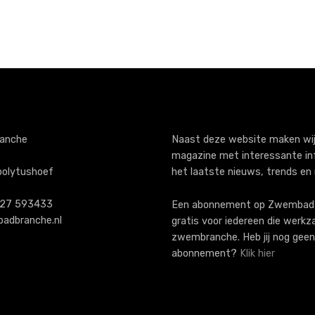
anche
Naast deze website maken wij
magazine met interessante in
polytushoef
het laatste nieuws, trends en
)227 593433
Een abonnement op ZwembadB
adbranche.nl
gratis voor iedereen die werkz
zwembranche. Heb jij nog geen
abonnement?
Klik hier