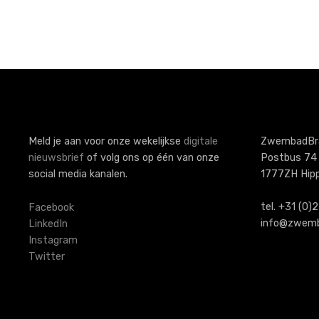
i
c
h
t
n
a
Meld je aan voor onze wekelijkse
digitale
ZwembadBr
nieuwsbrief
of volg ons op één van onze
Postbus 74
v
social media kanalen.
1777ZH Hip
i
tel. +31 (0
Facebook
g
info@zwemb
LinkedIn
Instagram
a
Twitter
t
i