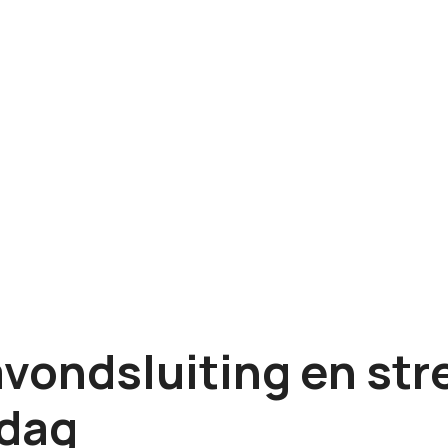
vondsluiting en str
rdag