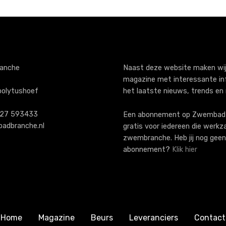
anche
Naast deze website maken wij
magazine met interessante in
polytushoef
het laatste nieuws, trends en
)227 593433
Een abonnement op ZwembadB
adbranche.nl
gratis voor iedereen die werkz
zwembranche. Heb jij nog geen
abonnement?
Klik hier
Home
Magazine
Beurs
Leveranciers
Contact