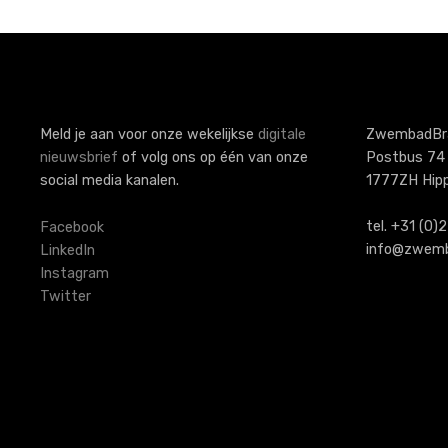
c
h
t
n
a
Meld je aan voor onze wekelijkse
digitale
ZwembadBr
nieuwsbrief
of volg ons op één van onze
Postbus 74
v
social media kanalen.
1777ZH Hip
i
tel. +31 (0
Facebook
g
info@zwemb
LinkedIn
Instagram
a
Twitter
t
i
e