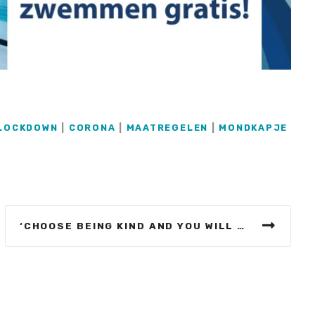
LOCKDOWN
|
CORONA
|
MAATREGELEN
|
MONDKAPJE
‘CHOOSE BEING KIND AND YOU WILL ALWAYS BE RIGHT’