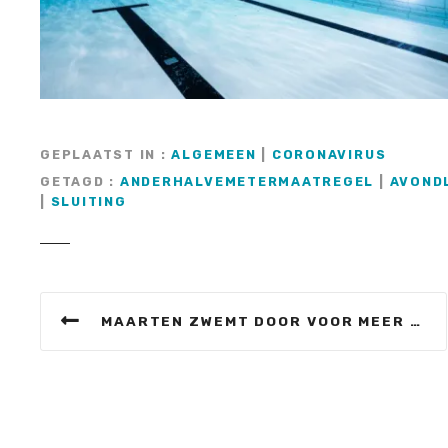
GEPLAATST IN
ALGEMEEN
|
CORONAVIRUS
GETAGD
ANDERHALVEMETERMAATREGEL
|
AVOND
|
SLUITING
B
MAARTEN ZWEMT DOOR VOOR MEER GELD VOOR KANKERONDERZOEK
e
r
i