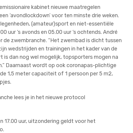
 demissionaire kabinet nieuwe maatregelen
een ‘avondlockdown’ voor ten minste drie weken.
elegenheden, (amateur)sport en niet-essentiële
7.00 uur ‘s avonds en 05.00 uur ‘s ochtends. André
oor de zwembranche. “Het zwembad is dicht tussen
jn wedstrijden en trainingen in het kader van de
 is dan nog wel mogelijk, topsporters mogen na
en.” Daarnaast wordt op ook coronapas-plichtige
e 1,5 meter capaciteit of 1 persoon per 5 m2,
pjes.
che lees je in het nieuwe protocol
 17.00 uur, uitzondering geldt voor het
o.