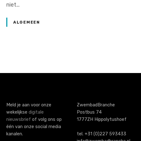
niet…
ALGEMEEN
P
o
s
t
s
Meld je aan voor onze
ZwembadBranche
wekelijkse
digitale
Postbus 74
n
nieuwsbrief
of volg ons op
1777ZH Hippolytushoef
a
één van onze social media
kanalen.
tel. +31 (0)227 593433
v