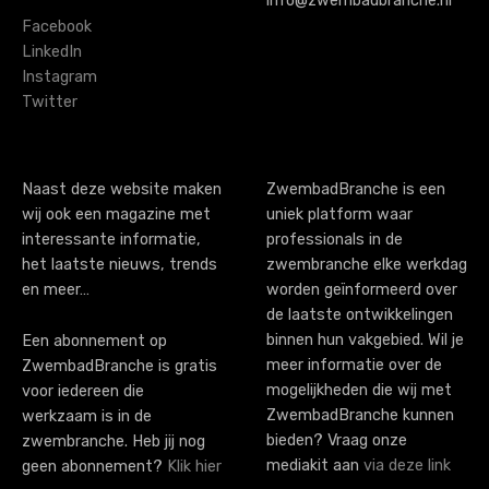
info@zwembadbranche.nl
i
Facebook
LinkedIn
g
Instagram
Twitter
a
t
i
Naast deze website maken
ZwembadBranche is een
wij ook een magazine met
uniek platform waar
o
interessante informatie,
professionals in de
n
het laatste nieuws, trends
zwembranche elke werkdag
en meer…
worden geïnformeerd over
de laatste ontwikkelingen
binnen hun vakgebied. Wil je
Een abonnement op
meer informatie over de
ZwembadBranche is gratis
mogelijkheden die wij met
voor iedereen die
ZwembadBranche kunnen
werkzaam is in de
bieden? Vraag onze
zwembranche. Heb jij nog
mediakit aan
via deze link
geen abonnement?
Klik hier