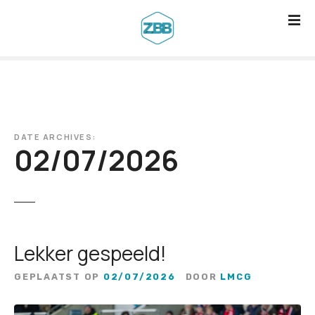
G
a
n
a
a
r
d
DATE ARCHIVES:
e
02/07/2026
i
n
h
o
u
Lekker gespeeld!
d
GEPLAATST OP
02/07/2026
DOOR
LMCG