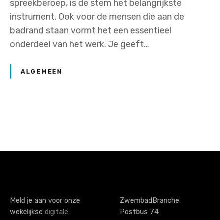
spreekberoep, is de stem het belangrijkste
instrument. Ook voor de mensen die aan de
badrand staan vormt het een essentieel
onderdeel van het werk. Je geeft…
ALGEMEEN
P
o
s
t
s
Meld je aan voor onze
ZwembadBranche
wekelijkse
digitale
Postbus 74