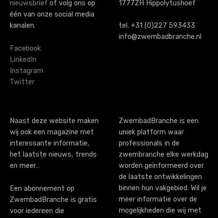
n
nieuwsbrief
of volg ons op
1777ZH Hippolytushoef
a
één van onze social media
kanalen.
tel. +31 (0)227 593433
v
info@zwembadbranche.nl
i
Facebook
LinkedIn
g
Instagram
Twitter
a
t
i
Naast deze website maken
ZwembadBranche is een
wij ook een magazine met
uniek platform waar
o
interessante informatie,
professionals in de
n
het laatste nieuws, trends
zwembranche elke werkdag
en meer…
worden geïnformeerd over
de laatste ontwikkelingen
binnen hun vakgebied. Wil je
Een abonnement op
meer informatie over de
ZwembadBranche is gratis
mogelijkheden die wij met
voor iedereen die