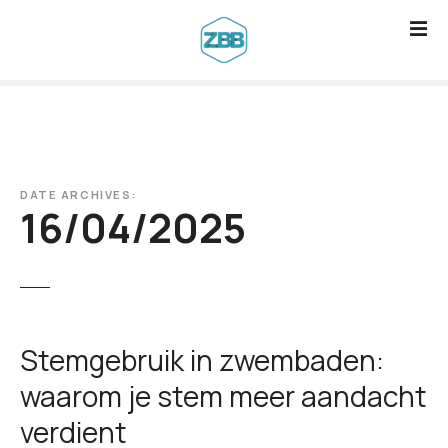
G
a
n
a
a
r
d
DATE ARCHIVES:
e
16/04/2025
i
n
h
o
u
Stemgebruik in zwembaden:
d
waarom je stem meer aandacht
verdient