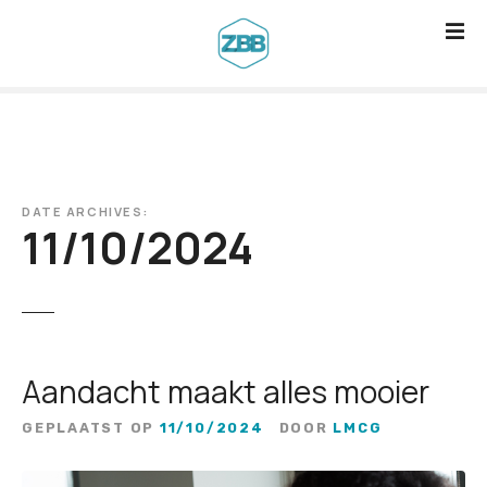
G
a
n
a
a
r
d
DATE ARCHIVES:
e
11/10/2024
i
n
h
o
u
Aandacht maakt alles mooier
d
GEPLAATST OP
11/10/2024
DOOR
LMCG