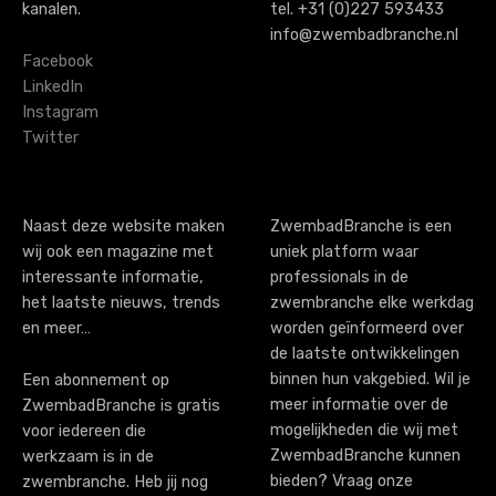
kanalen.
tel. +31 (0)227 593433
v
info@zwembadbranche.nl
i
Facebook
LinkedIn
g
Instagram
Twitter
a
t
i
Naast deze website maken
ZwembadBranche is een
wij ook een magazine met
uniek platform waar
o
interessante informatie,
professionals in de
n
het laatste nieuws, trends
zwembranche elke werkdag
en meer…
worden geïnformeerd over
de laatste ontwikkelingen
binnen hun vakgebied. Wil je
Een abonnement op
meer informatie over de
ZwembadBranche is gratis
mogelijkheden die wij met
voor iedereen die
ZwembadBranche kunnen
werkzaam is in de
bieden? Vraag onze
zwembranche. Heb jij nog