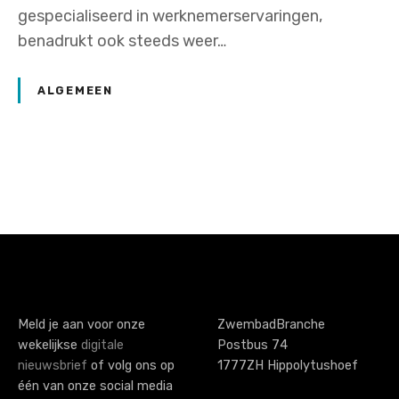
gespecialiseerd in werknemerservaringen,
benadrukt ook steeds weer…
ALGEMEEN
P
o
s
t
s
Meld je aan voor onze
ZwembadBranche
wekelijkse
digitale
Postbus 74
n
nieuwsbrief
of volg ons op
1777ZH Hippolytushoef
a
één van onze social media