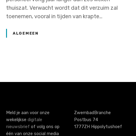
thuiszat. Verwacht wordt dat dit verzuim zal
toenemen, vooral in tijden van krapte…
ALGEMEEN
P
o
s
t
s
Meld je aan voor onze
ZwembadBranche
wekelijkse
digitale
Postbus 74
n
nieuwsbrief
of volg ons op
1777ZH Hippolytushoef
één van onze social media