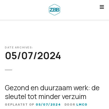
G
a
n
a
a
r
d
DATE ARCHIVES:
e
05/07/2024
i
n
h
o
u
Gezond en duurzaam werk: de
d
sleutel tot minder verzuim
GEPLAATST OP
05/07/2024
DOOR
LMCG