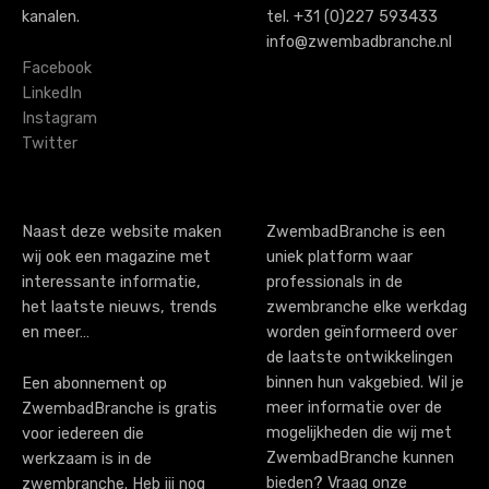
a
kanalen.
tel. +31 (0)227 593433
v
info@zwembadbranche.nl
i
Facebook
LinkedIn
g
Instagram
Twitter
a
t
i
Naast deze website maken
ZwembadBranche is een
wij ook een magazine met
uniek platform waar
o
interessante informatie,
professionals in de
n
het laatste nieuws, trends
zwembranche elke werkdag
en meer…
worden geïnformeerd over
de laatste ontwikkelingen
binnen hun vakgebied. Wil je
Een abonnement op
meer informatie over de
ZwembadBranche is gratis
mogelijkheden die wij met
voor iedereen die
ZwembadBranche kunnen
werkzaam is in de
bieden? Vraag onze
zwembranche. Heb jij nog