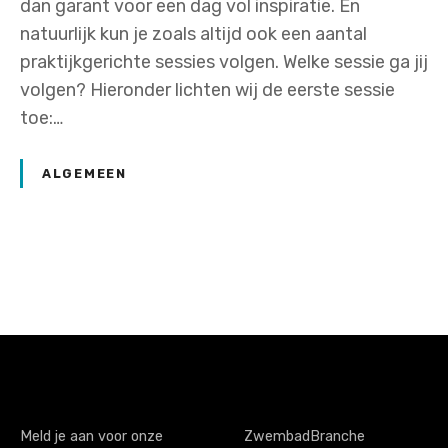
dan garant voor een dag vol inspiratie. En
natuurlijk kun je zoals altijd ook een aantal
praktijkgerichte sessies volgen. Welke sessie ga jij
volgen? Hieronder lichten wij de eerste sessie
toe:…
ALGEMEEN
P
o
s
t
s
Meld je aan voor onze
ZwembadBranche