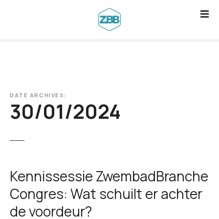
G
a
n
a
a
r
d
DATE ARCHIVES:
e
30/01/2024
i
n
h
o
u
Kennissessie ZwembadBranche
d
Congres: Wat schuilt er achter
de voordeur?