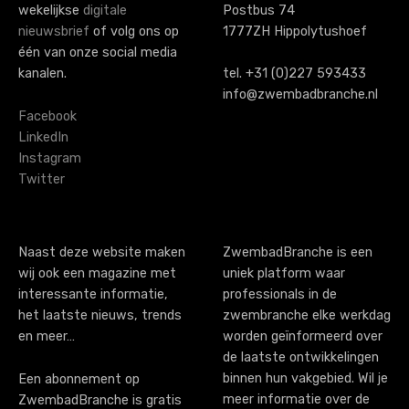
wekelijkse
digitale
Postbus 74
n
nieuwsbrief
of volg ons op
1777ZH Hippolytushoef
a
één van onze social media
kanalen.
tel. +31 (0)227 593433
v
info@zwembadbranche.nl
i
Facebook
LinkedIn
g
Instagram
Twitter
a
t
i
Naast deze website maken
ZwembadBranche is een
wij ook een magazine met
uniek platform waar
o
interessante informatie,
professionals in de
n
het laatste nieuws, trends
zwembranche elke werkdag
en meer…
worden geïnformeerd over
de laatste ontwikkelingen
binnen hun vakgebied. Wil je
Een abonnement op
meer informatie over de
ZwembadBranche is gratis