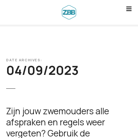
G
a
n
a
a
r
d
DATE ARCHIVES:
e
04/09/2023
i
n
h
o
u
Zijn jouw zwemouders alle
d
afspraken en regels weer
vergeten? Gebruik de