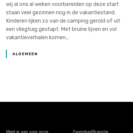
wij al ons al weken voorbereiden op deze start
staan veel gezinnen nog in de vakantiestand.
Kinderen lijken zo van de camping gerold of uit
een vliegtuig gestapt. Met bruine lijven en vol
vakantieverhalen komen…
ALGEMEEN
P
o
s
t
Meld je aan voor onze
ZwembadBranche