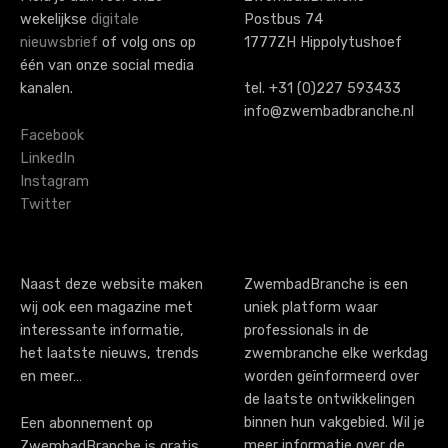
s
wekelijkse
digitale
Postbus 74
n
nieuwsbrief
of volg ons op
1777ZH Hippolytushoef
a
één van onze social media
kanalen.
tel. +31 (0)227 593433
v
info@zwembadbranche.nl
i
Facebook
LinkedIn
g
Instagram
Twitter
a
t
i
Naast deze website maken
ZwembadBranche is een
wij ook een magazine met
uniek platform waar
o
interessante informatie,
professionals in de
n
het laatste nieuws, trends
zwembranche elke werkdag
en meer…
worden geïnformeerd over
de laatste ontwikkelingen
binnen hun vakgebied. Wil je
Een abonnement op
meer informatie over de
ZwembadBranche is gratis