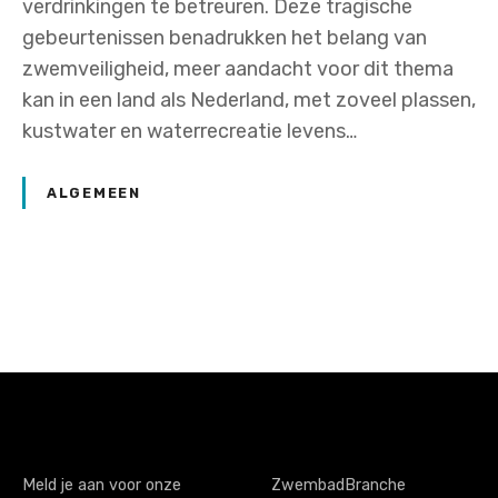
verdrinkingen te betreuren. Deze tragische
gebeurtenissen benadrukken het belang van
zwemveiligheid, meer aandacht voor dit thema
kan in een land als Nederland, met zoveel plassen,
kustwater en waterrecreatie levens…
ALGEMEEN
P
o
s
t
s
Meld je aan voor onze
ZwembadBranche