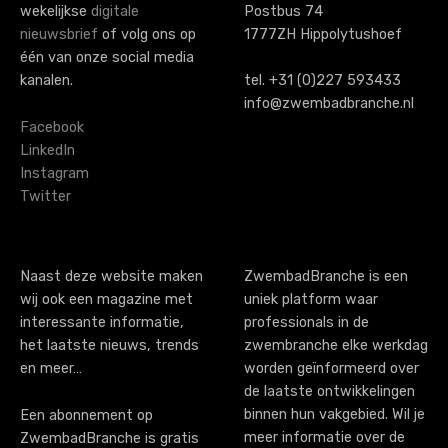
wekelijkse
digitale
Postbus 74
n
nieuwsbrief
of volg ons op
1777ZH Hippolytushoef
a
één van onze social media
kanalen.
tel. +31 (0)227 593433
v
info@zwembadbranche.nl
i
Facebook
LinkedIn
g
Instagram
Twitter
a
t
i
Naast deze website maken
ZwembadBranche is een
wij ook een magazine met
uniek platform waar
o
interessante informatie,
professionals in de
n
het laatste nieuws, trends
zwembranche elke werkdag
en meer…
worden geïnformeerd over
de laatste ontwikkelingen
binnen hun vakgebied. Wil je
Een abonnement op
meer informatie over de
ZwembadBranche is gratis