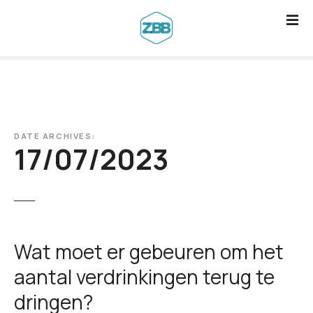
G
a
n
a
a
r
d
DATE ARCHIVES:
e
17/07/2023
i
n
h
o
u
Wat moet er gebeuren om het
d
aantal verdrinkingen terug te
dringen?