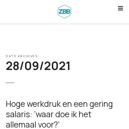
G
a
n
a
a
r
d
DATE ARCHIVES:
e
28/09/2021
i
n
h
o
u
Hoge werkdruk en een gering
d
salaris: ‘waar doe ik het
allemaal voor?’