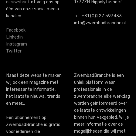
n
nieuwsbrief
of volg ons op
1777ZH Hippolytushoef
a
één van onze social media
kanalen.
tel. +31 (0)227 593433
v
info@zwembadbranche.nl
i
Facebook
LinkedIn
g
Instagram
Twitter
a
t
i
Naast deze website maken
ZwembadBranche is een
wij ook een magazine met
uniek platform waar
o
interessante informatie,
professionals in de
n
het laatste nieuws, trends
zwembranche elke werkdag
en meer…
worden geïnformeerd over
de laatste ontwikkelingen
binnen hun vakgebied. Wil je
Een abonnement op
meer informatie over de
ZwembadBranche is gratis
mogelijkheden die wij met
voor iedereen die