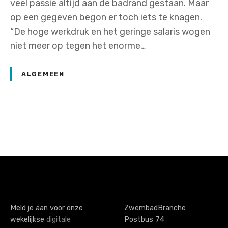
veel passie altijd aan de badrand gestaan. Maar
op een gegeven begon er toch iets te knagen.
“De hoge werkdruk en het geringe salaris wogen
niet meer op tegen het enorme…
ALGEMEEN
P
o
s
t
s
Meld je aan voor onze
ZwembadBranche
wekelijkse
digitale
Postbus 74