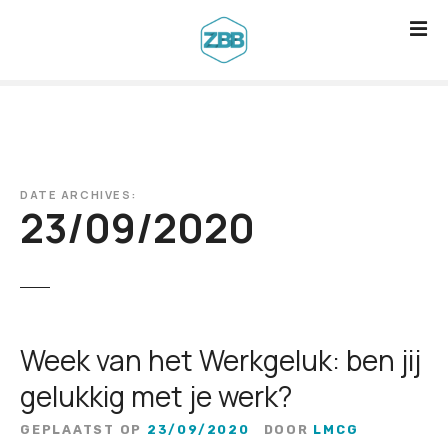
G
a
n
a
a
r
d
DATE ARCHIVES:
e
23/09/2020
i
n
h
o
u
Week van het Werkgeluk: ben jij
d
gelukkig met je werk?
GEPLAATST OP
23/09/2020
DOOR
LMCG