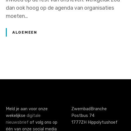
dan ook hoog op de agenda van organisaties
moeten…
ALGEMEEN
P
o
s
t
s
Meld je aan voor onze
ZwembadBranche
wekelijkse
digitale
Postbus 74
n
nieuwsbrief
of volg ons op
1777ZH Hippolytushoef
één van onze social media